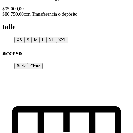
$95.000,00
$80.750,00
con Transferencia o depósito
talle
XS
S
M
L
XL
XXL
acceso
Busk
Cierre