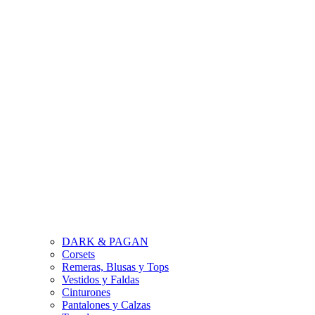
DARK & PAGAN
Corsets
Remeras, Blusas y Tops
Vestidos y Faldas
Cinturones
Pantalones y Calzas