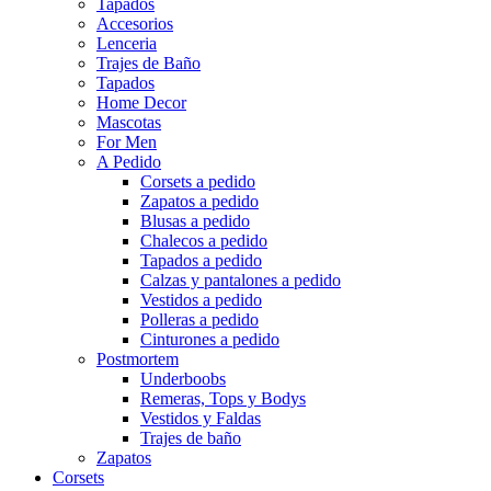
Tapados
Accesorios
Lenceria
Trajes de Baño
Tapados
Home Decor
Mascotas
For Men
A Pedido
Corsets a pedido
Zapatos a pedido
Blusas a pedido
Chalecos a pedido
Tapados a pedido
Calzas y pantalones a pedido
Vestidos a pedido
Polleras a pedido
Cinturones a pedido
Postmortem
Underboobs
Remeras, Tops y Bodys
Vestidos y Faldas
Trajes de baño
Zapatos
Corsets